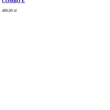
COMBO E
480,00
zł
Do koszyka