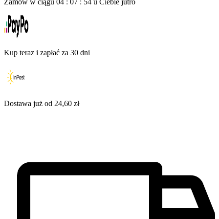
Zamów w ciągu
04
:
07
:
52
u Ciebie
jutro
Kup teraz i zapłać za 30 dni
Dostawa już od 24,60 zł