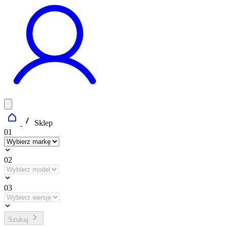
Sklep
01
02
03
Szukaj