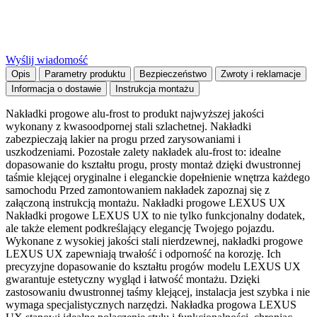
Wyślij wiadomość
Opis
Parametry produktu
Bezpieczeństwo
Zwroty i reklamacje
Informacja o dostawie
Instrukcja montażu
Nakładki progowe alu-frost to produkt najwyższej jakości
wykonany z kwasoodpornej stali szlachetnej. Nakładki
zabezpieczają lakier na progu przed zarysowaniami i
uszkodzeniami. Pozostałe zalety nakładek alu-frost to: idealne
dopasowanie do kształtu progu, prosty montaż dzięki dwustronnej
taśmie klejącej oryginalne i eleganckie dopełnienie wnętrza każdego
samochodu Przed zamontowaniem nakładek zapoznaj się z
załączoną instrukcją montażu. Nakładki progowe LEXUS UX
Nakładki progowe LEXUS UX to nie tylko funkcjonalny dodatek,
ale także element podkreślający elegancję Twojego pojazdu.
Wykonane z wysokiej jakości stali nierdzewnej, nakładki progowe
LEXUS UX zapewniają trwałość i odporność na korozję. Ich
precyzyjne dopasowanie do kształtu progów modelu LEXUS UX
gwarantuje estetyczny wygląd i łatwość montażu. Dzięki
zastosowaniu dwustronnej taśmy klejącej, instalacja jest szybka i nie
wymaga specjalistycznych narzędzi. Nakładka progowa LEXUS