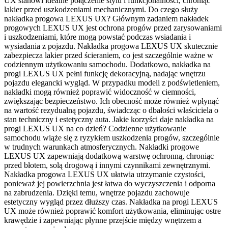
UX stanowi idealne połączenie stylu i funkcjonalności, chroniąc
lakier przed uszkodzeniami mechanicznymi. Do czego służy
nakładka progowa LEXUS UX? Głównym zadaniem nakładek
progowych LEXUS UX jest ochrona progów przed zarysowaniami
i uszkodzeniami, które mogą powstać podczas wsiadania i
wysiadania z pojazdu. Nakładka progowa LEXUS UX skutecznie
zabezpiecza lakier przed ścieraniem, co jest szczególnie ważne w
codziennym użytkowaniu samochodu. Dodatkowo, nakładka na
progi LEXUS UX pełni funkcję dekoracyjną, nadając wnętrzu
pojazdu elegancki wygląd. W przypadku modeli z podświetleniem,
nakładki mogą również poprawić widoczność w ciemności,
zwiększając bezpieczeństwo. Ich obecność może również wpłynąć
na wartość rezydualną pojazdu, świadcząc o dbałości właściciela o
stan techniczny i estetyczny auta. Jakie korzyści daje nakładka na
progi LEXUS UX na co dzień? Codzienne użytkowanie
samochodu wiąże się z ryzykiem uszkodzenia progów, szczególnie
w trudnych warunkach atmosferycznych. Nakładki progowe
LEXUS UX zapewniają dodatkową warstwę ochronną, chroniąc
przed błotem, solą drogową i innymi czynnikami zewnętrznymi.
Nakładka progowa LEXUS UX ułatwia utrzymanie czystości,
ponieważ jej powierzchnia jest łatwa do wyczyszczenia i odporna
na zabrudzenia. Dzięki temu, wnętrze pojazdu zachowuje
estetyczny wygląd przez dłuższy czas. Nakładka na progi LEXUS
UX może również poprawić komfort użytkowania, eliminując ostre
krawędzie i zapewniając płynne przejście między wnętrzem a