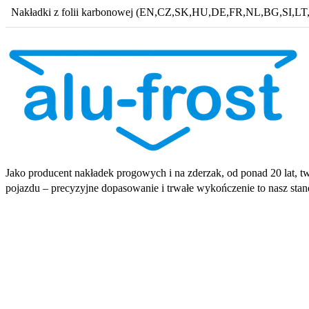
Nakładki z folii karbonowej (EN,CZ,SK,HU,DE,FR,NL,BG,SI,L
Jako producent nakładek progowych i na zderzak, od ponad 20 lat, tw
pojazdu – precyzyjne dopasowanie i trwałe wykończenie to nasz stand