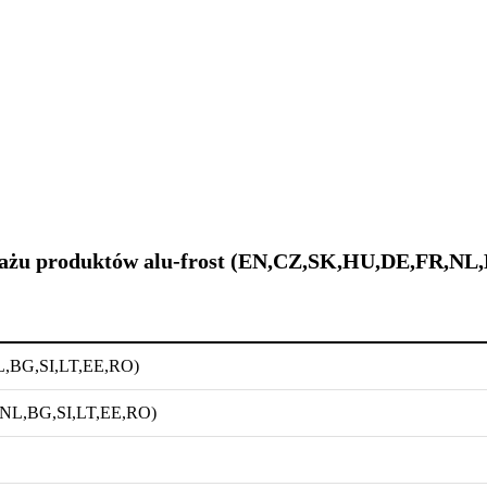
ntażu produktów alu-frost (EN,CZ,SK,HU,DE,FR,NL
NL,BG,SI,LT,EE,RO)
R,NL,BG,SI,LT,EE,RO)