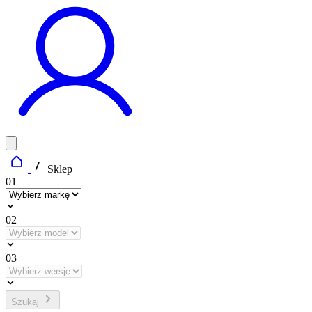
Sklep
01
02
03
Szukaj