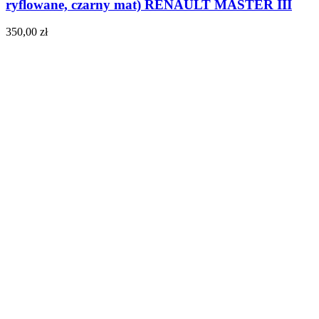
ryflowane, czarny mat) RENAULT MASTER III
350,00
zł
Do koszyka