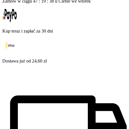
Zamów w ciągu
47
:
19
:
37
u Ciebie
we wtorek
Kup teraz i zapłać za 30 dni
Dostawa już od 24,60 zł