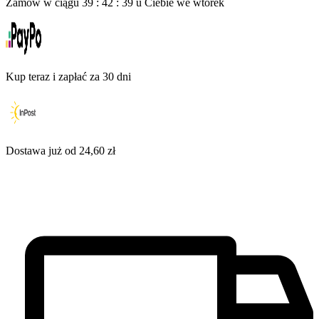
Zamów w ciągu
39
:
42
:
38
u Ciebie
we wtorek
Kup teraz i zapłać za 30 dni
Dostawa już od 24,60 zł