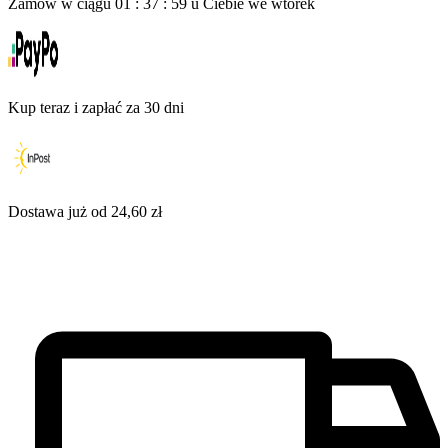
Zamów w ciągu
01
:
37
:
58
u Ciebie
we wtorek
Kup teraz i zapłać za 30 dni
Dostawa już od 24,60 zł