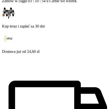
Zamów w ciągu
03
:
10
:
53
u Ciebie
we wtorek
Kup teraz i zapłać za 30 dni
Dostawa już od 24,60 zł