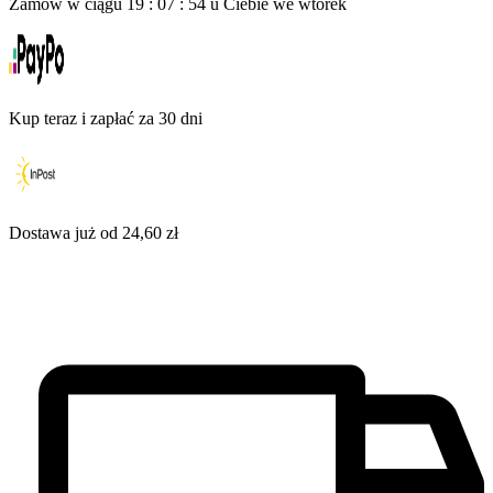
Zamów w ciągu
19
:
07
:
53
u Ciebie
we wtorek
Kup teraz i zapłać za 30 dni
Dostawa już od 24,60 zł