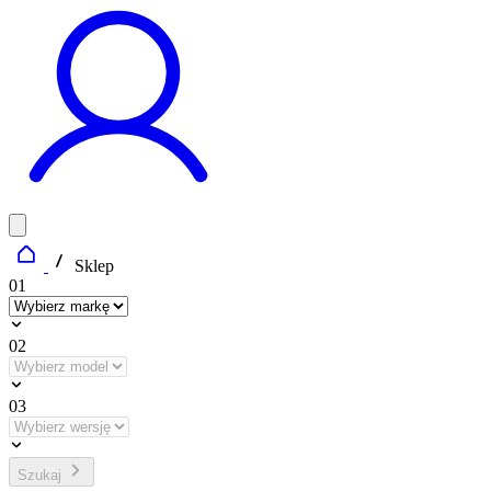
Sklep
01
02
03
Szukaj