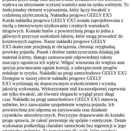
wpływa na utrzymanie wyższej wartości auta na rynku wtórnym. To
funkcjonalny element wyposażenia, który łączy trwałość z
codzienną użytecznością. Nakładka progowa GEELY EX5
Każda nakładka progowa GEELY EX5 została zaprojektowana z
myślą o intensywnym użytkowaniu i realnych warunkach
drogowych. Kontakt butów z powierzchnią progu to jedna z
głównych przyczyn uszkodzeń lakieru, które mogą prowadzić do
kosztownych napraw. Nasze nakładki progowe GEELY
EX5 skutecznie przejmują te obciążenia, chroniąc oryginalną
powłokę pojazdu. Piasek i drobne zanieczyszczenia działają jak
materiał ścierny, dlatego zastosowanie odpowiedniej osłony
znacząco ogranicza ich wpływ. Wilgoć wnoszona do wnętrza auta
sprzyja powstawaniu ognisk korozji, a zabezpieczenie progów
redukuje to ryzyko. Nakładki na progi samochodowe GEELY EX5
Dostępne w naszej ofercie nakładki progowe GEELY
EX5 wyróżniają się dopracowanym wykończeniem i wysoką
jakością wykonania. Wykorzystanie stali kwasoodpornej zapewnia
nie tylko trwałość, ale również elegancki wygląd przez długi
czas. Nakładki na progi samochodowe GEELY EX5 stanowią
subtelne, lecz zauważalne uzupełnienie wnętrza pojazdu. Ich
powierzchnia jest odporna na zarysowania oraz działanie
czynników atmosferycznych. Precyzyjne dopasowanie do kształtu
progu sprawia, że całość prezentuje się spójnie i estetycznie. Detale
wykonania podkreślają charakter samochodu bez ingerencji w jego
oryginalną stylistykę. To rozwiązanie dla osób, które oczekują